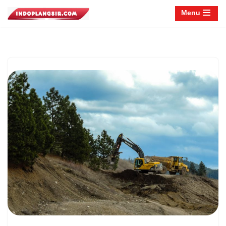
Menu
Lompat
ke
konten