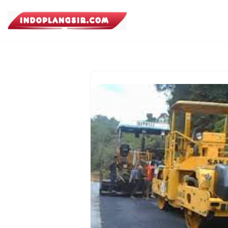
Lompat
ke
konten