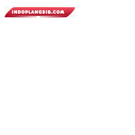
Lompat
ke
konten